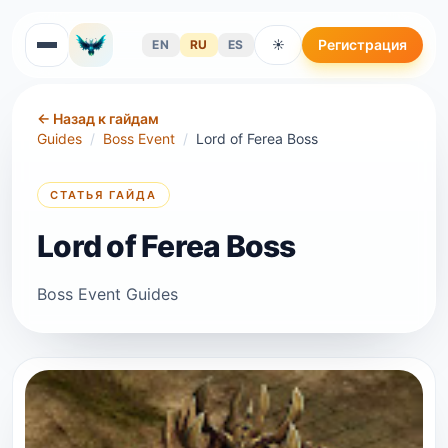
Регистрация
EN
RU
ES
☀
←
Назад к гайдам
Guides
/
Boss Event
/
Lord of Ferea Boss
СТАТЬЯ ГАЙДА
Lord of Ferea Boss
Boss Event Guides