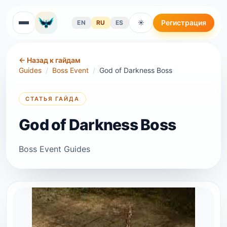
Регистрация
EN
RU
ES
☀
←
Назад к гайдам
Guides
/
Boss Event
/
God of Darkness Boss
СТАТЬЯ ГАЙДА
God of Darkness Boss
Boss Event Guides