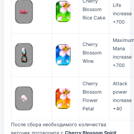
Cherry
Life
Blossom
increase
Rice Cake
+700
Maximu
Cherry
Mana
Blossom
increase
Wine
+700
Cherry
Attack
Blossom
power
Flower
increase
Petal
+40
После сбора необходимого количества
веточек поговорите с
Cherry Blossom Spirit
.