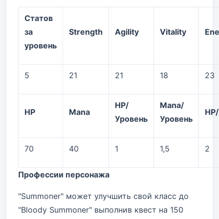
Статов
за
Strength
Agility
Vitality
Ene
уровень
5
21
21
18
23
HP/
Mana/
HP
Mana
HP/
Уровень
Уровень
70
40
1
1,5
2
Профессии персонажа
"Summoner" может улучшить свой класс до
"Bloody Summoner" выполнив квест на 150