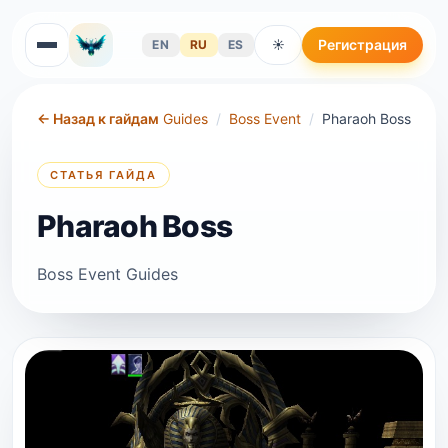
Регистрация
EN
RU
ES
☀
←
Назад к гайдам
Guides
/
Boss Event
/
Pharaoh Boss
СТАТЬЯ ГАЙДА
Pharaoh Boss
Boss Event Guides