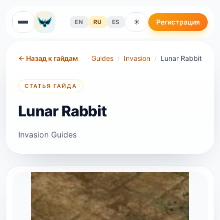
Регистрация
EN
RU
ES
☀
←
Назад к гайдам
Guides
/
Invasion
/
Lunar Rabbit
СТАТЬЯ ГАЙДА
Lunar Rabbit
Invasion Guides