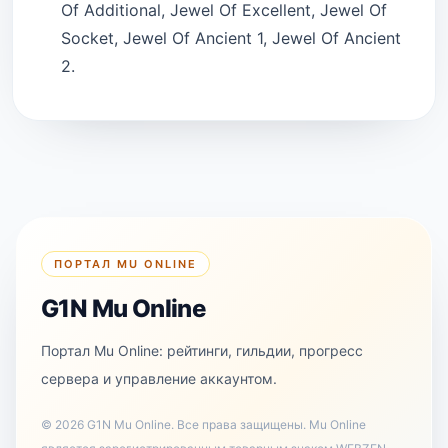
Of Additional, Jewel Of Excellent, Jewel Of
Socket, Jewel Of Ancient 1, Jewel Of Ancient
2.
ПОРТАЛ MU ONLINE
G1N Mu Online
Портал Mu Online: рейтинги, гильдии, прогресс
сервера и управление аккаунтом.
©
2026
G1N Mu Online
.
Все права защищены. Mu Online