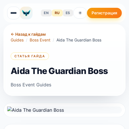
Регистрация
EN
RU
ES
☀
←
Назад к гайдам
Guides
/
Boss Event
/
Aida The Guardian Boss
СТАТЬЯ ГАЙДА
Aida The Guardian Boss
Boss Event Guides