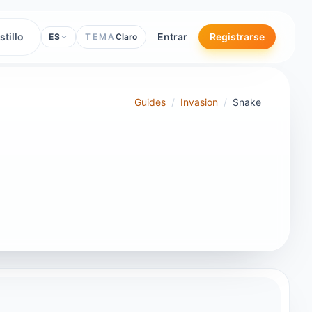
stillo
Entrar
Registrarse
ES
TEMA
Claro
Guides
/
Invasion
/
Snake