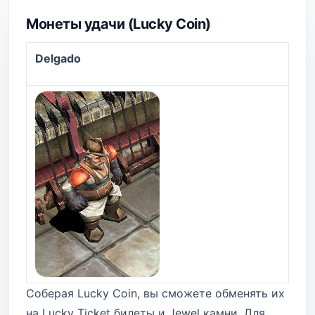
Монеты удачи (Lucky Coin)
Delgado
Соберая Lucky Coin, вы сможете обменять их
на Lucky Ticket билеты и Jewel камни. Для