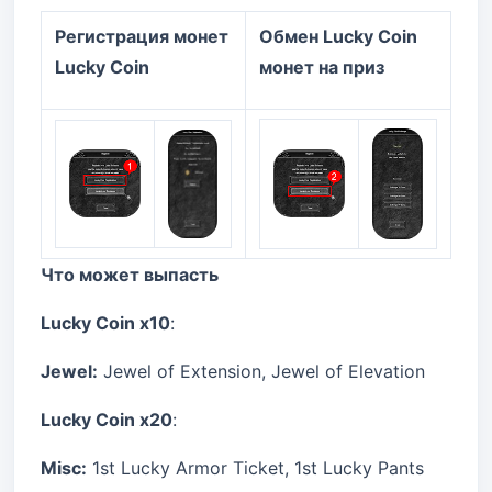
Регистрация монет
Обмен Lucky Coin
Lucky Coin
монет на приз
Что может выпасть
Lucky Coin x10
:
Jewel:
Jewel of Extension, Jewel of Elevation
Lucky Coin x20
:
Misc:
1st Lucky Armor Ticket, 1st Lucky Pants