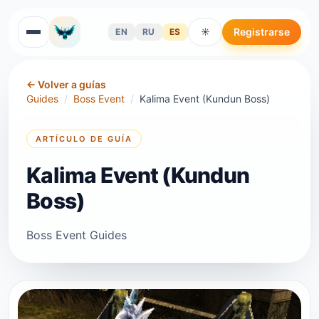
Registrarse
EN
RU
ES
☀
←
Volver a guías
Guides
/
Boss Event
/
Kalima Event (Kundun Boss)
ARTÍCULO DE GUÍA
Kalima Event (Kundun
Boss)
Boss Event Guides