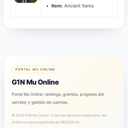
Item:
Ancient Items
PORTAL MU ONLINE
G1N Mu Online
Portal Mu Online: rankings, gremios, progreso del
servidor y gestión de cuentas.
©
2026
G1N Mu Online
.
Todos los derechos reservados. Mu
Online es marca registrada de WEBZEN Inc.