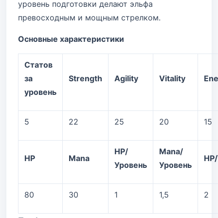
уровень подготовки делают эльфа
превосходным и мощным стрелком.
Основные характеристики
Статов
за
Strength
Agility
Vitality
Ene
уровень
5
22
25
20
15
HP/
Mana/
HP
Mana
HP/
Уровень
Уровень
80
30
1
1,5
2