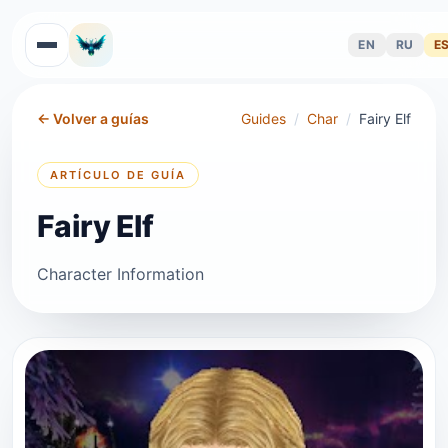
EN
RU
E
←
Volver a guías
Guides
/
Char
/
Fairy Elf
ARTÍCULO DE GUÍA
Fairy Elf
Character Information