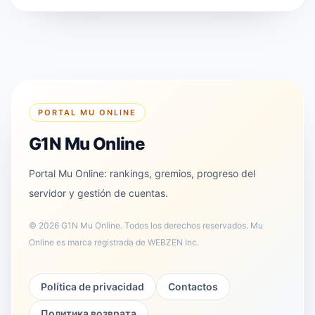
PORTAL MU ONLINE
G1N Mu Online
Portal Mu Online: rankings, gremios, progreso del
servidor y gestión de cuentas.
©
2026
G1N Mu Online
.
Todos los derechos reservados. Mu
Online es marca registrada de WEBZEN Inc.
Política de privacidad
Contactos
Политика возврата