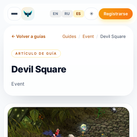
Registrarse
EN
RU
ES
☀
←
Volver a guías
Guides
/
Event
/
Devil Square
ARTÍCULO DE GUÍA
Devil Square
Event